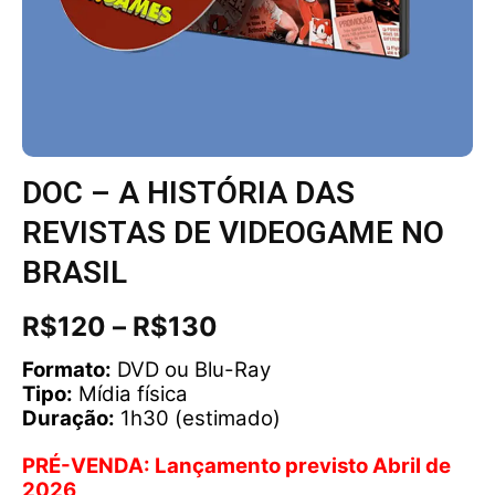
DOC – A HISTÓRIA DAS
REVISTAS DE VIDEOGAME NO
BRASIL
Faixa
R$
120
–
R$
130
de
preço:
Formato:
DVD ou Blu-Ray
R$120
Tipo:
Mídia física
através
Duração:
1h30 (estimado)
R$130
PRÉ-VENDA: Lançamento previsto Abril de
2026