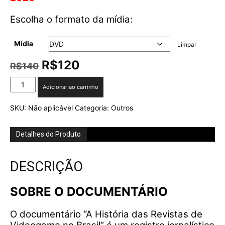
Escolha o formato da mídia:
Mídia
Limpar
O
O
R$
120
R$
140
preço
preço
DOC
original
atual
Adicionar ao carrinho
-
era:
é:
A
R$140.
R$120.
SKU:
Não aplicável
Categoria:
Outros
História
das
Revistas
Detalhes do Produto
de
Videogame
DESCRIÇÃO
no
Brasil
quantidade
SOBRE O DOCUMENTÁRIO
O documentário “A História das Revistas de